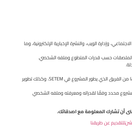
: إدارة وسائل التواصل الاجتماعي، وإدارة الويب، والنشرة الإخبارية الإلكترونية، وما
شاء الملصقات حسب قدرات المتطوع وملفه الشخصي.
لة.
مشروع ERASMUS+ KA2 “الاستهلاك العادل”: أن تكون جزءًا من الفريق الذي يطور المشروع في SETEM، وكذلك تطوير
 مشروع محدد وفقًا لقدراته ومعرفته وملفه الشخصي
منى أن تشارك المعلومة مع اصدقائك.
يشن
للتقديم عن طريقنا