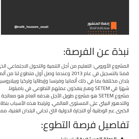
نبذة عن الفرصة:
قمنا بالتسجيل في عام 2013 وعندما وصل أول متط
شهرًا في SETEM وهم ينفذون عملهم التطوعي في بامبلونا.
مشروع SETEM هو مشروع طويل الأجل هدفه العام هو معال
والتدهور البيئي على المستوى العالمي. وترتبط هذه الأسباب بن
الكبرى عبر الوطنية أو التجارة الدولية التي تحابي البلدان الغنية، م
تفاصيل فرصة التطوع: