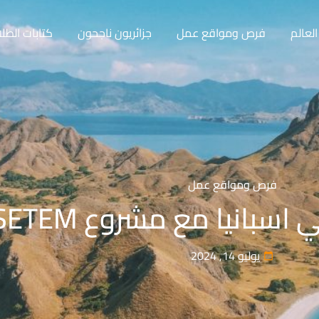
لعالم
فرص ومواقع عمل
جزائريون ناجحون
كتابات الطل
فرص ومواقع عمل
سبانيا مع مشروع SETEM
يوليو 14, 2024