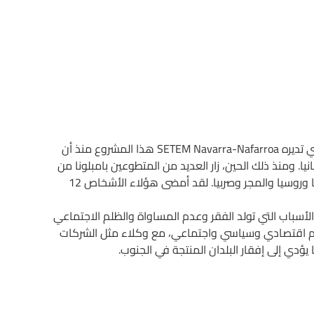
المشروع الأوروبي: التعليم من أجل التنمية والتحول الاجتماعي الذي تديره SETEM Navarra-Nafarroa هذا المشروع منذ أن
وع لنا من ألمانيا. ومنذ ذلك الحين، زار العديد من المتطوعين بامبلونا من
بلدان مختلفة بما في ذلك ألمانيا وفرنسا وإيطاليا وتركيا وبيلاروسيا وروسيا والمجر وصربيا. لقد أمضى هؤلاء الأشخاص 12
جة الأسباب التي تولد الفقر وعدم المساواة والظلم الاجتماعي
ظام اقتصادي وسياسي واجتماعي، مع وكلاء مثل الشركات
ما يؤدي إلى إفقار البلدان المنتجة في الجنوب.