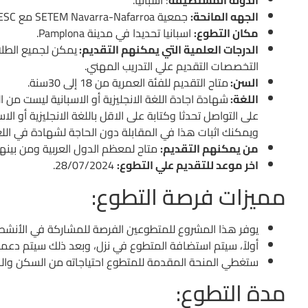
الدولة المستضيفة
: اسبانيا.
الجهه المانحة:
جمعية SETEM Navarra-Nafarroa مع ESC.
مكان التطوع:
اسبانيا تحديدا في مدينة Pamplona.
الدرجات العلمية التي يمكنهم التقديم:
يمكن لجميع الطلا
التخصصات التقديم علي التدريب المهني.
السن:
متاح التقديم للفئة العمرية من 18 إلى 30سنة.
اللغة:
شهادة اجادة اللغة الانجليزية أو الاسبانية ليست من ا
على التواصل تحدثا وكتابة على الاقل باللغة الانجليزية أو ال
ويمكنك اثبات هذا في المقابلة دون الحاجة لشهادة في اللغ
من يمكنهم التقديم:
متاح لمعظم الدول العربية ومن بينهم 
اخر موعد للتقديم علي التطوع:
28/07/2024.
مميزات فرصة التطوع:
يوفر هذا المشروع للمتطوعين الفرصة للمشاركة في الأنشطة التي تطورها SETEM في شبكة
أولاً، سيتم استضافة المتطوع في نزل، وبعد ذلك سيتم دعم
ستغطي المنحة المقدمة للمتطوع احتياجاته من السكن والن
مدة التطوع: