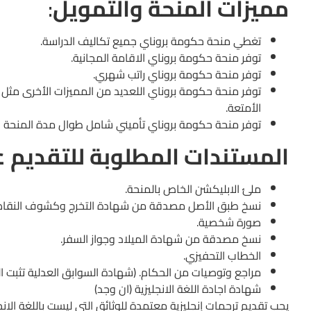
مميزات المنحة والتمويل
:
تغطي منحة حكومة بروناي جميع تكاليف الدراسة.
توفر منحة حكومة بروناي الاقامة المجانية.
توفر منحة حكومة بروناي راتب شهري.
توفر منحة حكومة بروناي اللعديد من المميزات الأخرى مث
الأمتعة.
توفر منحة حكومة بروناي تأميني شامل طوال مدة المنحة ال
المستندات المطلوبة للتقديم 
ملئ الابليكشن الخاص بالمنحة.
نسخ طبق الأصل مصدقة من شهادة التخرج وكشوف النقاط 
صورة شخصية.
نسخ مصدقة من شهادة الميلاد وجواز السفر.
الخطاب التحفيزي.
مراجع وتوصيات من الحكام. (شهادة السوابق العدلية تثبت الخ
شهادة اجادة اللغة الانجليزية (ان وجد)
يجب تقديم ترجمات إنجليزية معتمدة للوثائق التي ليست باللغة الانجل