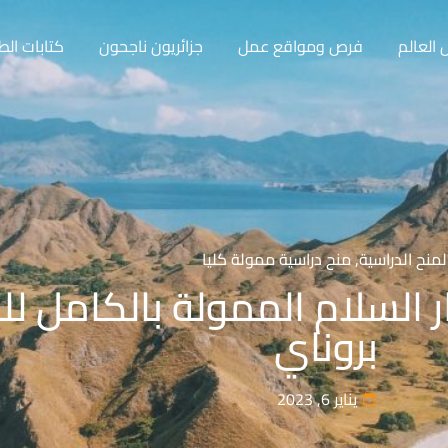
العالم
فرص ومواقع عمل
جزائريون ناجحون
كتابات الط
لمنح الدراسية
,
منح دراسية ممولة كليا
 السلام الممولة بالكامل لل
بروناي
يناير 6, 2023