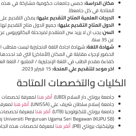
مكان الدراسة:
خمس جامعات حكومية مشاركة في هذه الم
المتاحة في كل جامعة).
الدرجات العلمية المتاح التقديم عليها:
يمكن التقديم على 
الدول المتاح التقديم عليها:
جميع الدول متاح التقديم لها.
السن:
عن 35 سنة.
شهادة اللغة:
شهادة اجادة اللغة الانجليزية ليست متطلب ا
الحضور لإجراء مقابلة في المكان (الأماكن) التي قد تحددها 
كفاءة مقدم الطلب في اللغة الإنجليزية / الملايو / اللغة العرب
اخر موعد للتقديم علي المنحة:
15 فبراير 2023.
الكليات والتخصصات المتاحة
جامعة بروناي دار السلام (UBD).
أنقر هنا
لمعرفة تخصصات هذ
جامعة إسلام سلطان شريف علي (UNISSA).
أنقر هنا
لمعرفة
جامعة بروناي للتكنولوجيا (UTB).
أنقر هنا
لمعرفة تخصصات ه
ej Universiti Perguruan Ugama Seri Begawan (KUPU SB).
بوليتكنيك بروناي (PB).
أنقر هنا
لمعرفة تخصصات هذه الجام