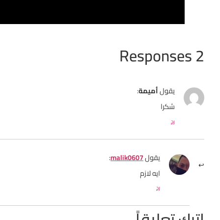
2 Responses
يقول
أميمة
:
شكرا
رد
يقول
malik0607
:
ايه لازم
رد
اترك تعليقاً